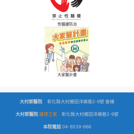
性騷擾防治
大家醫計畫
大村郭醫院
dk
彰化縣大村鄉田洋橫巷2-9號 後棟
大村郭醫院
護理之家
彰化縣大村鄉田洋橫巷2-9號
本院電話
04-8539-666