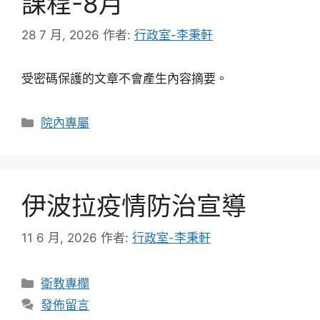
課程-8月
28 7 月, 2026
作者:
行政室-李秉軒
受密碼保護的文章不會產生內容摘要。
分
院內專屬
類
伊波拉疫情防治宣導
11 6 月, 2026
作者:
行政室-李秉軒
分
衛教專欄
類
發佈留言