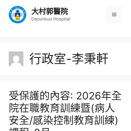
跳
大村郭醫院
至
選
主
Dacunkuo Hospital
要
單
內
容
行政室-李秉軒
受保護的內容: 2026年全
院在職教育訓練暨(病人
安全/感染控制教育訓練)