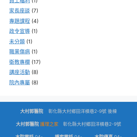
員工福利
(1)
家長座談
(7)
專題課程
(4)
政令宣導
(1)
未分類
(1)
職業傷病
(1)
衛教專欄
(17)
講座活動
(8)
院內專屬
(8)
大村郭醫院
dk
彰化縣大村鄉田洋橫巷2-9號 後棟
大村郭醫院
護理之家
彰化縣大村鄉田洋橫巷2-9號
本院電話
04-
護家電話
04-
本院傳真
04-