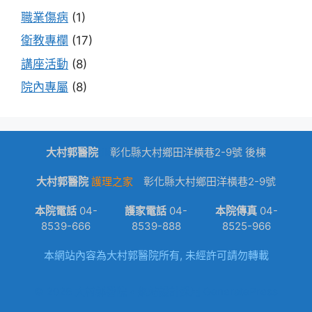
職業傷病
(1)
衛教專欄
(17)
講座活動
(8)
院內專屬
(8)
大村郭醫院
dk
彰化縣大村鄉田洋橫巷2-9號 後棟
大村郭醫院
護理之家
彰化縣大村鄉田洋橫巷2-9號
本院電話
04-
護家電話
04-
本院傳真
04-
8539-666
8539-888
8525-966
本網站內容為大村郭醫院所有, 未經許可請勿轉載
© 2026 大村郭醫院
• 網站設計採用
GeneratePress