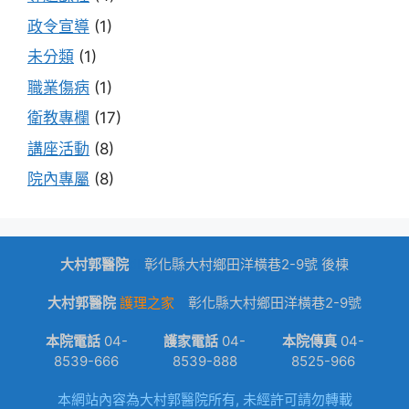
政令宣導
(1)
未分類
(1)
職業傷病
(1)
衛教專欄
(17)
講座活動
(8)
院內專屬
(8)
大村郭醫院
dk
彰化縣大村鄉田洋橫巷2-9號 後棟
大村郭醫院
護理之家
彰化縣大村鄉田洋橫巷2-9號
本院電話
04-
護家電話
04-
本院傳真
04-
8539-666
8539-888
8525-966
本網站內容為大村郭醫院所有, 未經許可請勿轉載