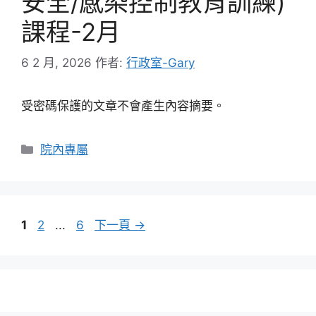
安全/感染控制教育訓練)
課程-2月
6 2 月, 2026
作者:
行政室-Gary
受密碼保護的文章不會產生內容摘要。
分
院內專屬
類
頁
頁
頁
1
2
...
6
下一頁
→
面
面
面