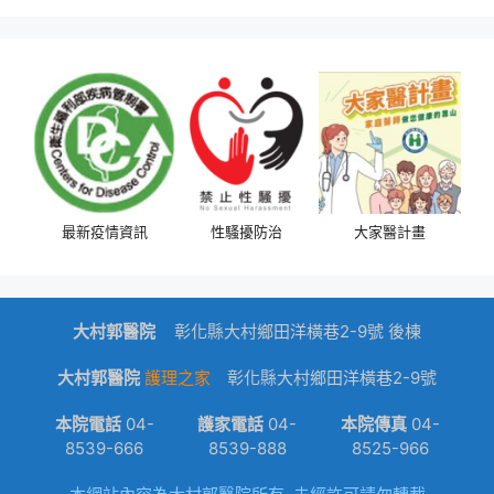
最新疫情資訊
性騷擾防治
大家醫計畫
大村郭醫院
dk
彰化縣大村鄉田洋橫巷2-9號 後棟
大村郭醫院
護理之家
彰化縣大村鄉田洋橫巷2-9號
本院電話
04-
護家電話
04-
本院傳真
04-
8539-666
8539-888
8525-966