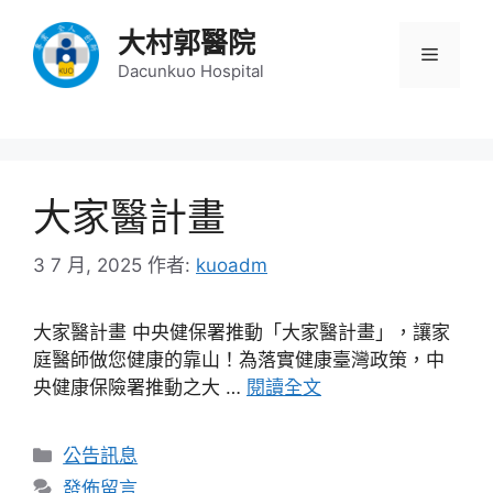
跳
大村郭醫院
至
選
主
Dacunkuo Hospital
要
單
內
容
大家醫計畫
3 7 月, 2025
作者:
kuoadm
大家醫計畫 中央健保署推動「大家醫計畫」，讓家
庭醫師做您健康的靠山！為落實健康臺灣政策，中
央健康保險署推動之大 …
閱讀全文
分
公告訊息
類
發佈留言