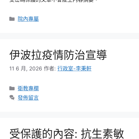
分
院內專屬
類
伊波拉疫情防治宣導
11 6 月, 2026
作者:
行政室-李秉軒
分
衛教專欄
類
發佈留言
受保護的內容: 抗生素敏