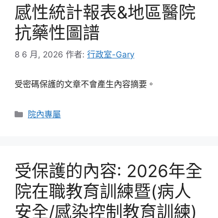
感性統計報表&地區醫院
抗藥性圖譜
8 6 月, 2026
作者:
行政室-Gary
受密碼保護的文章不會產生內容摘要。
分
院內專屬
類
受保護的內容: 2026年全
院在職教育訓練暨(病人
安全/感染控制教育訓練)