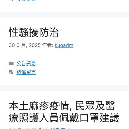
性騷擾防治
30 6 月, 2025
作者:
kuoadm
分
公告訊息
類
發佈留言
本土麻疹疫情, 民眾及醫
療照護人員佩戴口罩建議