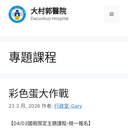
跳
大村郭醫院
至
選
主
Dacunkuo Hospital
要
單
內
容
專題課程
彩色蛋大作戰
23 3 月, 2026
作者:
行政室-Gary
【04/03國假限定主題課程-統一報名】