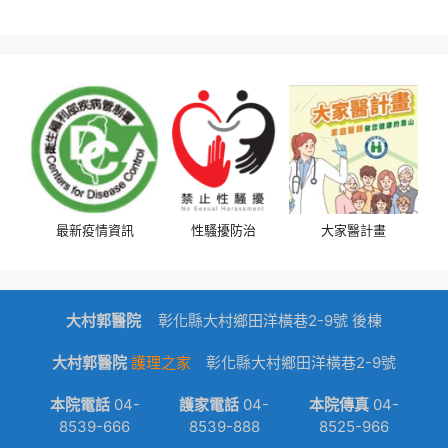
最新疫情資訊
性騷擾防治
大家醫計畫
大村郭醫院
dk
彰化縣大村鄉田洋橫巷2-9號 後棟
大村郭醫院
護理之家
彰化縣大村鄉田洋橫巷2-9號
本院電話
04-
護家電話
04-
本院傳真
04-
8539-666
8539-888
8525-966