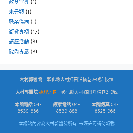
政令宣導
(1)
未分類
(1)
職業傷病
(1)
衛教專欄
(17)
講座活動
(8)
院內專屬
(8)
大村郭醫院
dk
彰化縣大村鄉田洋橫巷2-9號 後棟
大村郭醫院
護理之家
彰化縣大村鄉田洋橫巷2-9號
本院電話
04-
護家電話
04-
本院傳真
04-
8539-666
8539-888
8525-966
本網站內容為大村郭醫院所有, 未經許可請勿轉載