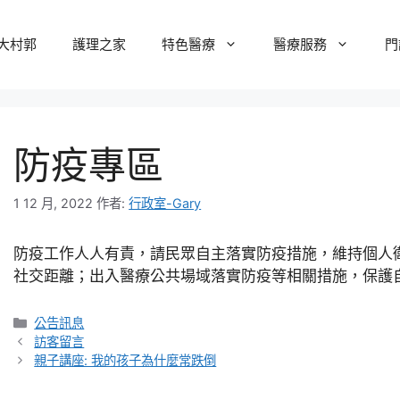
大村郭
護理之家
特色醫療
醫療服務
門
防疫專區
1 12 月, 2022
作者:
行政室-Gary
防疫工作人人有責，請民眾自主落實防疫措施，維持個人
社交距離；出入醫療公共場域落實防疫等相關措施，保護自
分
公告訊息
類
訪客留言
親子講座: 我的孩子為什麼常跌倒