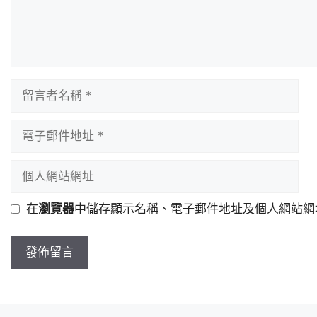
留
言
者
電
名
子
稱
郵
個
件
人
地
網
在
瀏覽器
中儲存顯示名稱、電子郵件地址及個人網站網
址
站
網
址