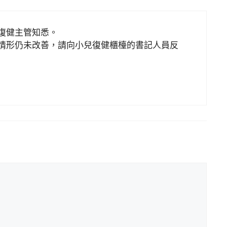
復健主管知悉。
情形仍未改善，請向小兒復健櫃檯的書記人員反