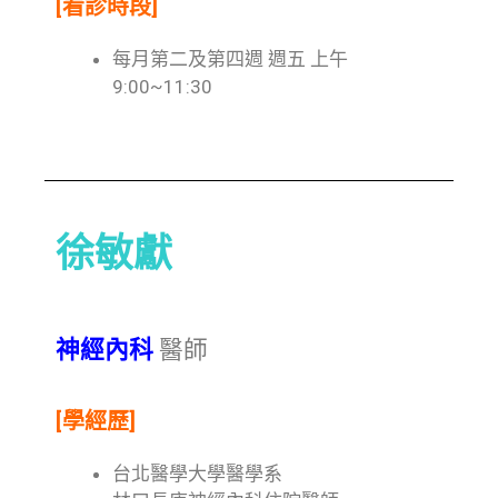
[看診時段]
每月第二及第四週 週五 上午
9:00~11:30
徐敏獻
神經內科
醫師
[學經歷]
台北醫學大學醫學系