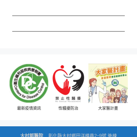
最新疫情資訊
性騷擾防治
大家醫計畫
大村郭醫院
dk
彰化縣大村鄉田洋橫巷2-9號 後棟