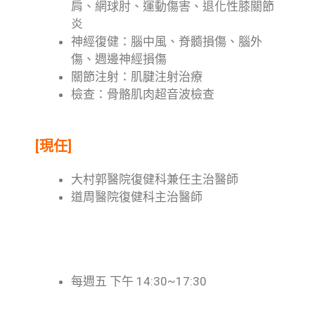
肩、網球肘、運動傷害、退化性膝關節
炎
神經復健：腦中風、脊髓損傷、腦外
傷、週邊神經損傷
關節注射：肌腱注射治療
檢查：骨骼肌肉超音波檢查
[現任]
大村郭醫院復健科兼任主治醫師
道周醫院復健科主治醫師
[看診時段]
每週五 下午 14:30~17:30
晚上 17:00~18:30