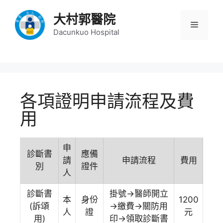
大村郭醫院
Dacunkuo Hospital
各項證明申請流程及費
用
申
診斷書
應備
請
申請流程
費用
別
證件
人
診斷書
掛號→醫師開立
本
身份
1200
(訴頌
→繳費→關防用
人
證
元
用)
印→領取診斷書