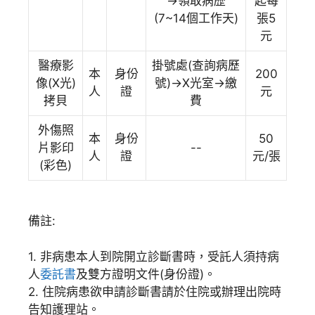
→領取病歴
起每
(7~14個工作天)
張5
元
醫療影
掛號處(查詢病歷
本
身份
200
像(X光)
號)→X光室→繳
人
證
元
拷貝
費
外傷照
本
身份
50
片影印
--
人
證
元/張
(彩色)
備註:
1. 非病患本人到院開立診斷書時，受託人須持病
人
委託書
及雙方證明文件(身份證)。
2. 住院病患欲申請診斷書請於住院或辦理出院時
告知護理站。