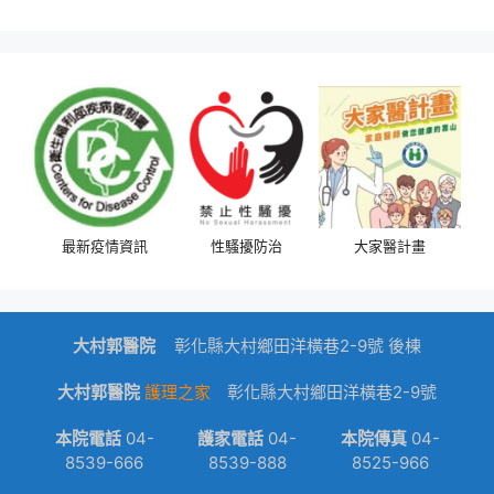
最新疫情資訊
性騷擾防治
大家醫計畫
大村郭醫院
dk
彰化縣大村鄉田洋橫巷2-9號 後棟
大村郭醫院
護理之家
彰化縣大村鄉田洋橫巷2-9號
本院電話
04-
護家電話
04-
本院傳真
04-
8539-666
8539-888
8525-966