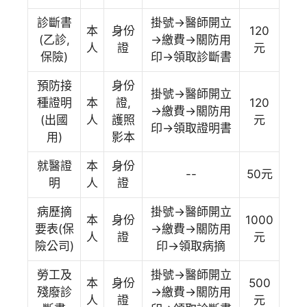
診斷書
掛號→醫師開立
本
身份
120
(乙診,
→繳費→關防用
人
證
元
保險)
印→領取診斷書
預防接
身份
掛號→醫師開立
種證明
本
證,
120
→繳費→關防用
(出國
人
護照
元
印→領取證明書
用)
影本
就醫證
本
身份
--
50元
明
人
證
病歷摘
掛號→醫師開立
本
身份
1000
要表(保
→繳費→關防用
人
證
元
險公司)
印→領取病摘
勞工及
掛號→醫師開立
本
身份
500
殘廢診
→繳費→關防用
人
證
元