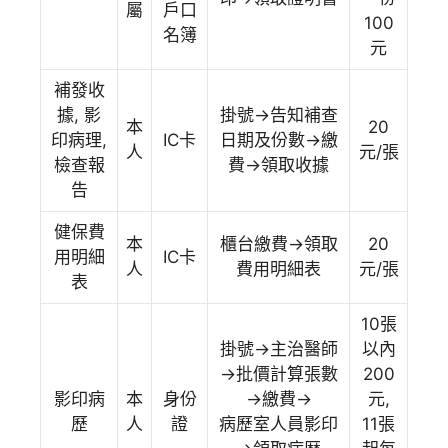
屬
戶口
100
名簿
元
補發收
據, 影
掛號→告知補查
本
20
印病理,
IC卡
日期及份數→繳
人
元/張
檢查報
費→領取收據
告
健保費
本
櫃台繳費→領取
20
用明細
IC卡
人
費用明細表
元/張
表
10張
掛號→主治醫師
以內
→批價計算張數
200
影印病
本
身份
→繳費→
元,
歷
人
證
病歷室人員影印
11張