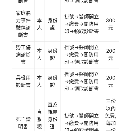
斷書
印→領取診斷書
家庭暴
掛號→醫師開立
力事件
本
身份
300
→繳費→關防用
驗傷診
人
證
元
印→領取診斷書
斷書
勞工傷
掛號→醫師開立
本
身份
200
病診斷
→繳費→關防用
人
證
元
書
印→領取診斷書
掛號→醫師開立
兵役用
本
身份
200
→繳費→關防用
診斷書
人
證
元
印→領取診斷書
三份
直系
以內
直
親屬
掛號→醫師開立
免費,
死亡證
系
身份
→繳費→關防用
每加
明書
親
證,
印→領取證明書
一份