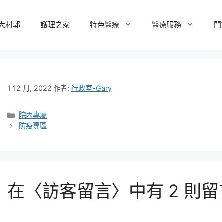
大村郭
護理之家
特色醫療
醫療服務
門
1 12 月, 2022
作者:
行政室-Gary
院內專屬
防疫專區
在〈訪客留言〉中有 2 則留